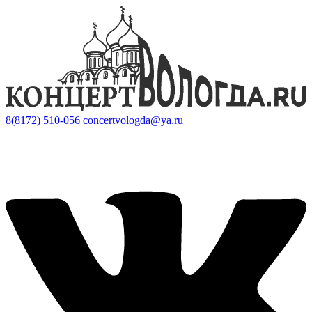
8(8172) 510-056
concertvologda@ya.ru