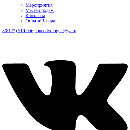
Мероприятия
Места продаж
Контакты
Оплата\Возврат
8(8172) 510-056
concertvologda@ya.ru