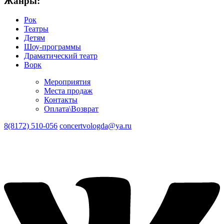
Жанры:
Рок
Театры
Детям
Шоу-программы
Драматический театр
Ворк
Мероприятия
Места продаж
Контакты
Оплата\Возврат
8(8172) 510-056
concertvologda@ya.ru