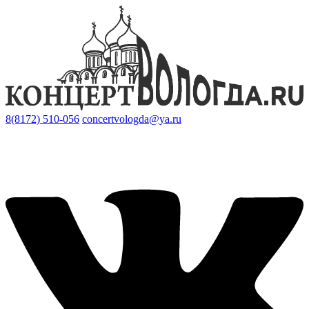
8(8172) 510-056
concertvologda@ya.ru