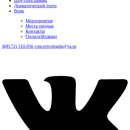
Шоу-программы
Драматический театр
Ворк
Мероприятия
Места продаж
Контакты
Оплата\Возврат
8(8172) 510-056
concertvologda@ya.ru