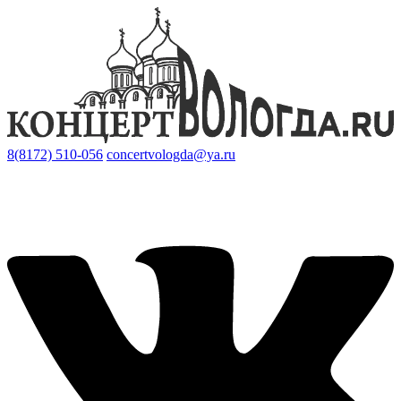
8(8172) 510-056
concertvologda@ya.ru