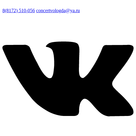
8(8172) 510-056
concertvologda@ya.ru