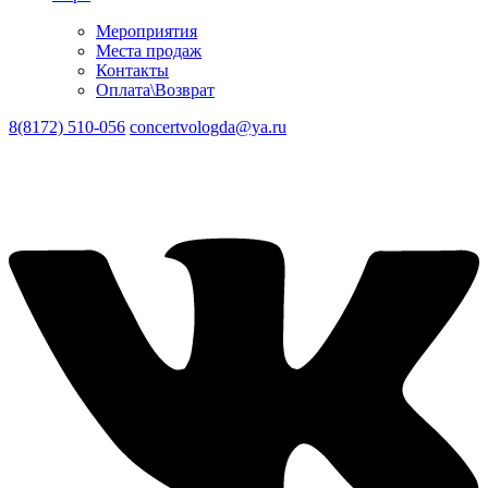
Мероприятия
Места продаж
Контакты
Оплата\Возврат
8(8172) 510-056
concertvologda@ya.ru