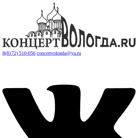
8(8172) 510-056
concertvologda@ya.ru