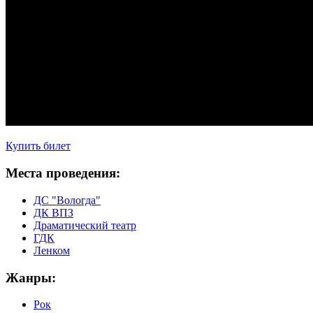
Купить билет
Места проведения:
ДС "Вологда"
ДК ВПЗ
Драматический театр
ГДК
Ленком
Жанры:
Рок