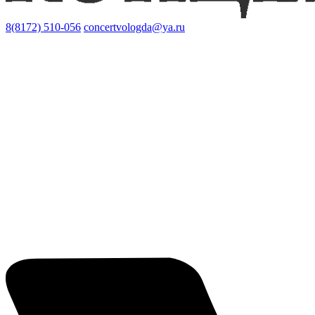
8(8172) 510-056
concertvologda@ya.ru