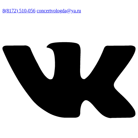
8(8172) 510-056
concertvologda@ya.ru