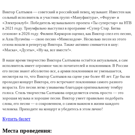
Виктор Салтыков — советский и российский певец, музыкант. Известен как
сольный исполнитель и участник групп «Мануфактура», «Форум» и
«Электроклуб». Победитель музыкального проекта «Ты суперстар» на НТВ
в 2021 году. Триумфально выступил в программе «Супер Стар. Битва
сезонов» в 2026 году. Филипп Киркоров оценил, как Виктор спел его песню,
и Алла Пугачёва — свою песню «Мимоходом». Несколько песен из этого
сезона вошли в репертуар Виктора. Также активно снимается в шоу:
«Маска», «Дуэты», «Ну-ка, все вместе!».
В наше время творчество Виктора Салтыкова остаётся актуальным, а сам
исполнитель имеет огромное число почитателей и поклонников. В России
его песни знают абсолютно все, а армия поклонников не уменьшается,
несмотря на то, что Виктор Салтыков на сцене уже более 40 лет. Где бы ни
проходил концерт Виктора, его встречают поклонники самого разного
возраста. Его песни легко узнаваемы благодаря оригинальному тембру
голоса. Стиль творчества Салтыкова определяется очень просто — это
хорошая музыка и хорошие песни. Виктор умеет правильно подобрать
слова, его песни — о сокровенном, о самом важном в жизни каждого
человека. Приходите на концерт и убедитесь в этом лично!
Купить билет
Места проведения: