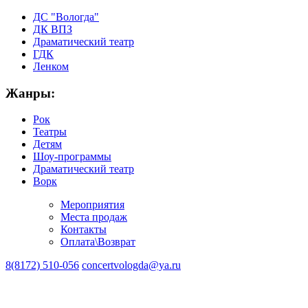
ДС "Вологда"
ДК ВПЗ
Драматический театр
ГДК
Ленком
Жанры:
Рок
Театры
Детям
Шоу-программы
Драматический театр
Ворк
Мероприятия
Места продаж
Контакты
Оплата\Возврат
8(8172) 510-056
concertvologda@ya.ru