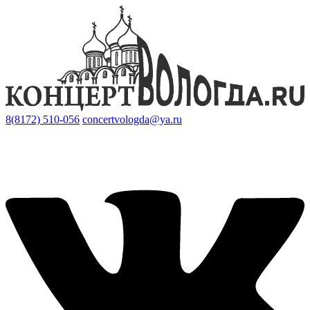
8(8172) 510-056
concertvologda@ya.ru