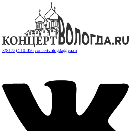
8(8172) 510-056
concertvologda@ya.ru