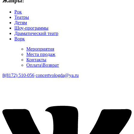
Жанры:
Рок
Театры
Детям
Шоу-программы
Драматический театр
Ворк
Мероприятия
Места продаж
Контакты
Оплата\Возврат
8(8172) 510-056
concertvologda@ya.ru