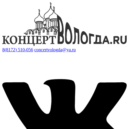
8(8172) 510-056
concertvologda@ya.ru