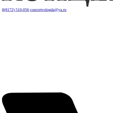
8(8172) 510-056
concertvologda@ya.ru