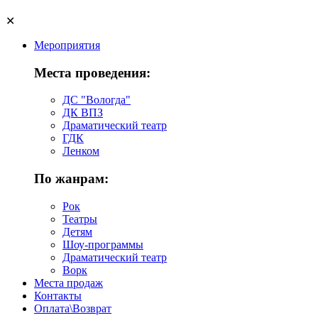
✕
Мероприятия
Места проведения:
ДС "Вологда"
ДК ВПЗ
Драматический театр
ГДК
Ленком
По жанрам:
Рок
Театры
Детям
Шоу-программы
Драматический театр
Ворк
Места продаж
Контакты
Оплата\Возврат