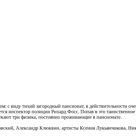
м: с виду тихий загородный пансионат, в действительности оч
тся инспектор полиции Рихард Фосс. Попав в это таинственное з
кают три физика, постоянно проживающие в пансионате.
овский, Александр Клюквин, артисты Ксения Лукьянчикова, Ни