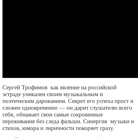
Сергей Трофимов как явление на российской
эстраде уникален своим музыкальным и
поэтическим дарованием. Секрет его успеха прост и
сложен одновременно — он дарит слушателю всего
себя, обнажает свои самые сокровенные
переживания без следа фальши. Синергия музыки и
стихов, юмора и лиричности покоряет сразу.